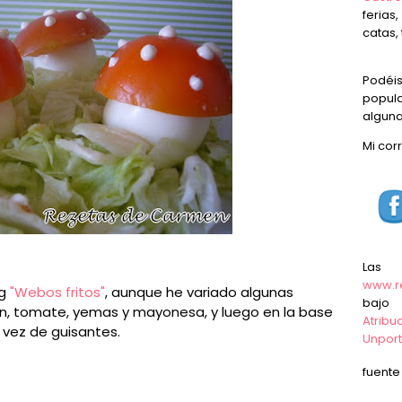
ferias
catas, 
Podéi
popula
alguna
Mi cor
Las
www.r
og
"Webos fritos"
, aunque he variado algunas
baj
tún, tomate, yemas y mayonesa, y luego en la base
Atrib
 vez de guisantes.
Unpor
fuent