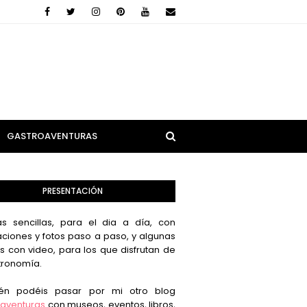
GASTROAVENTURAS
PRESENTACIÓN
s sencillas, para el dia a día, con
aciones y fotos paso a paso, y algunas
s con video, para los que disfrutan de
tronomía.
én podéis pasar por mi otro blog
aventuras
con museos, eventos, libros,