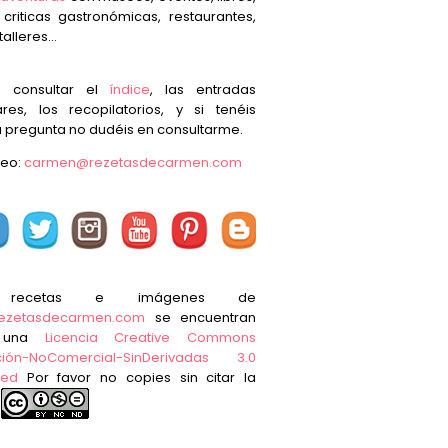
, criticas gastronómicas, restaurantes,
talleres...
s consultar el
índice
, las entradas
res, los recopilatorios, y si tenéis
 pregunta no dudéis en consultarme.
reo:
carmen@rezetasdecarmen.com
 recetas e imágenes de
ezetasdecarmen.com
se encuentran
o una
Licencia Creative Commons
ución-NoComercial-SinDerivadas 3.0
ted
Por favor no copies sin citar la
e