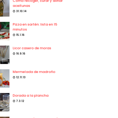
Como recoger, curar y aliñar
aceitunas
31.10.14
Pizza en sartén: lista en 15
minutos
15.1.16
Licor casero de moras
16.9.16
Mermelada de madroño
12.11.13
Dorada a la plancha
7.3.12