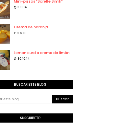
Mini-pizzas "Sorelle Simili"
3.11.14
Crema de naranja
5.5.11
Lemon curd o crema de limón
30.10.14
BUSCAR ESTE BLOG
SUSCRIBETE: