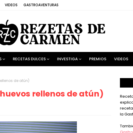
VIDEOS
GASTROAVENTURAS
S
RECETAS DULCES
INVESTIGA
PREMIOS
VIDEOS
ellenos de atún)
(huevos rellenos de atún)
Receta
explic
receta
la Gas
Tambi
Gastro