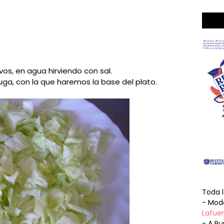
os, en agua hirviendo con sal.
uga, con la que haremos la base del plato.
Toda 
- Mode
Lafuen
- A Pu