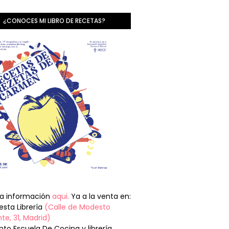
¿CONOCES MI LIBRO DE RECETAS?
la información
aqui.
Ya a la venta en:
sta Librería
(Calle de Modesto
te, 31, Madrid)
nto Escuela De Cocina y librería