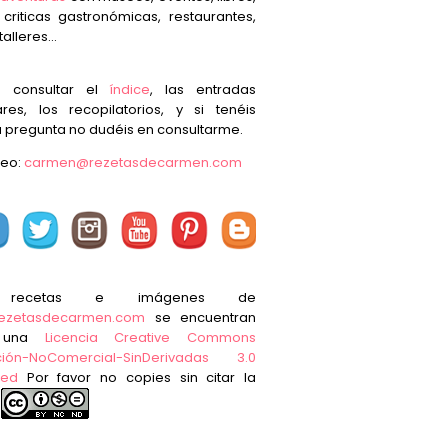
, criticas gastronómicas, restaurantes,
talleres...
s consultar el
índice
, las entradas
res, los recopilatorios, y si tenéis
 pregunta no dudéis en consultarme.
reo:
carmen@rezetasdecarmen.com
 recetas e imágenes de
ezetasdecarmen.com
se encuentran
o una
Licencia Creative Commons
ución-NoComercial-SinDerivadas 3.0
ted
Por favor no copies sin citar la
e