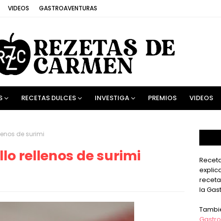
VIDEOS
GASTROAVENTURAS
S
RECETAS DULCES
INVESTIGA
PREMIOS
VIDEOS
llenos de surimi
llo rellenos de surimi
Receta
explic
receta
la Gas
Tambi
Gastro