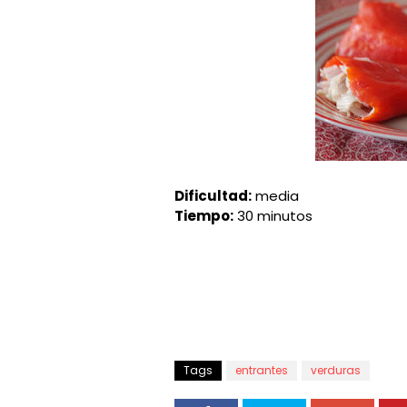
Dificultad:
media
Tiempo:
30 minutos
Tags
entrantes
verduras