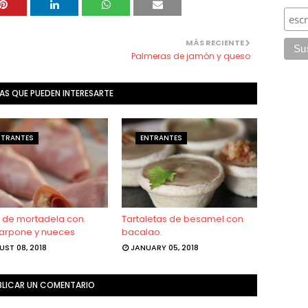
MÁS RECIENTE
Palmeras de jamón y queso
AS QUE PUEDEN INTERESARTE
NTRANTES
ENTRANTES
s de mortadela con
Tartaletas de besamel con
rpone y nueces
bacalao.
ST 08, 2018
JANUARY 05, 2018
BLICAR UN COMENTARIO