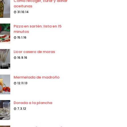
Como recoger, curar y aliñar
aceitunas
31.10.14
Pizza en sartén: lista en 15
minutos
15.1.16
Licor casero de moras
16.9.16
Mermelada de madroño
12.11.13
Dorada a la plancha
7.3.12