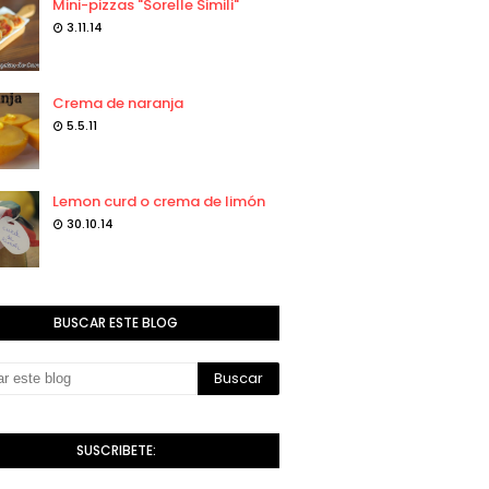
Mini-pizzas "Sorelle Simili"
3.11.14
Crema de naranja
5.5.11
Lemon curd o crema de limón
30.10.14
BUSCAR ESTE BLOG
SUSCRIBETE: