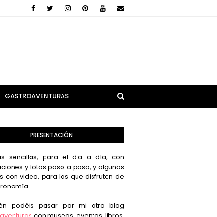
GASTROAVENTURAS
PRESENTACIÓN
s sencillas, para el dia a día, con
aciones y fotos paso a paso, y algunas
s con video, para los que disfrutan de
tronomía.
én podéis pasar por mi otro blog
aventuras
con museos, eventos, libros,