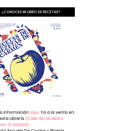
¿CONOCES MI LIBRO DE RECETAS?
la información
aqui.
Ya a la venta en:
sta Librería
(Calle de Modesto
te, 31, Madrid)
nto Escuela De Cocina y librería