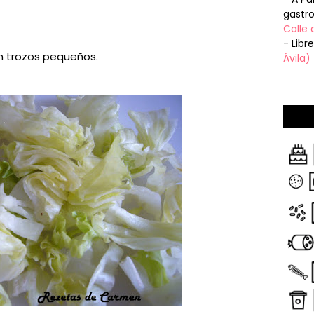
gastr
Calle 
- Libr
n trozos pequeños.
Ávila)