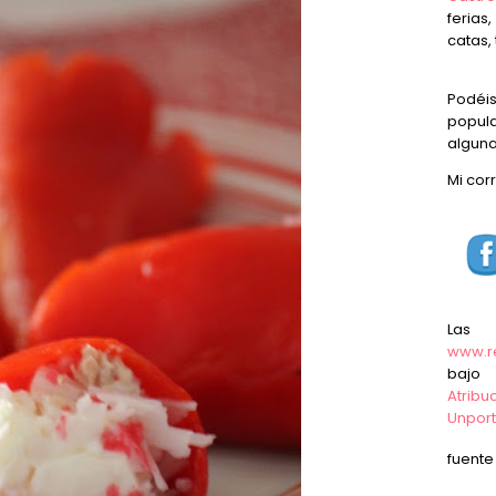
ferias
catas, 
Podéi
popula
alguna
Mi cor
Las
www.r
baj
Atrib
Unpor
fuent