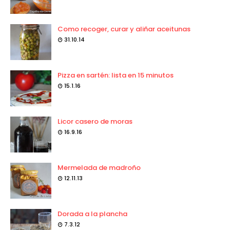
Como recoger, curar y aliñar aceitunas
31.10.14
Pizza en sartén: lista en 15 minutos
15.1.16
Licor casero de moras
16.9.16
Mermelada de madroño
12.11.13
Dorada a la plancha
7.3.12