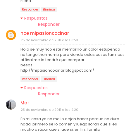
Elena
Responder
Eliminar
Respuestas
Responder
noe mipasioncocinar
25 de noviembre de 2011 a las 8:53
Hola se muy rico este membrillo un color estupendo
no tengo thermomix pero viendo estas cosas tan ricas
al final me la tendré que comprar
besos
http://mipasioncocinar.blogspot.com/
Responder
Eliminar
Respuestas
Responder
Mar
25 de noviembre de 2011 a las 9:20
En mi casa ya no me lo dejan hacer porque no dura
nada, primero se lo comen y luego lloran que si es
mucho azúcar que si que si, en fin...familia