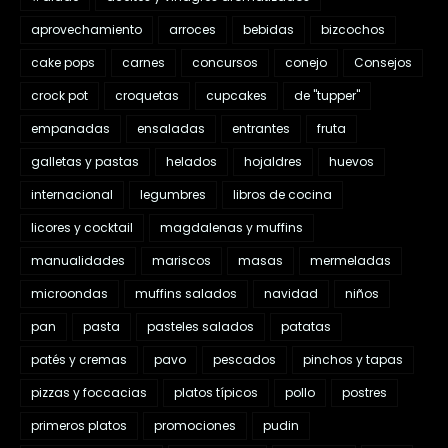
aprovechamiento
arroces
bebidas
bizcochos
cake pops
carnes
concursos
conejo
Consejos
crock pot
croquetas
cupcakes
de "tupper"
empanadas
ensaladas
entrantes
fruta
galletas y pastas
helados
hojaldres
huevos
internacional
legumbres
libros de cocina
licores y cocktail
magdalenas y muffins
manualidades
mariscos
masas
mermeladas
microondas
muffins salados
navidad
niños
pan
pasta
pasteles salados
patatas
patés y cremas
pavo
pescados
pinchos y tapas
pizzas y foccacias
platos típicos
pollo
postres
primeros platos
promociones
pudin