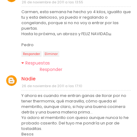
26 de noviembre de 2011 a las 13:55
Carmen, esta semana he hecho yo 4 kilos, igualito que
tu y esta delicioso, ya puedo ir regalando o
congelando, porque si no no voy a entrar por las
puertas.
Hasta la próxima, un abrazo y FELIZ NAVIDAD¡¡¡
Pedro
Responder
Eliminar
Respuestas
Responder
Nadie
26 de noviembre de 2011 a las 17:10
Y ahora es cuando me entran ganas de llorar por no
tener thermomix, qué maravilla, cómo queda el
membrillo, aunque claro, si hay una buena cocinera
detrás y una buena materia prima...
Yo adoro el membrillo con queso aunque nunca lo he
probado caserito. Del tuyo me pondría un par de
tostaditas.
Besos