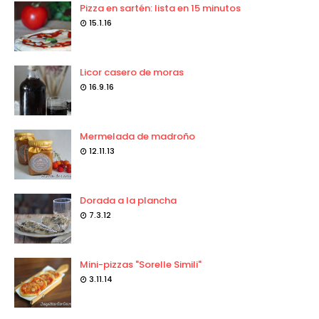
Pizza en sartén: lista en 15 minutos
15.1.16
Licor casero de moras
16.9.16
Mermelada de madroño
12.11.13
Dorada a la plancha
7.3.12
Mini-pizzas "Sorelle Simili"
3.11.14