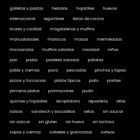
galletas y pastas
helados
hojaldres
huevos
internacional
legumbres
libros de cocina
licores y cocktail
magdalenas y muffins
manualidades
mariscos
masas
mermeladas
microondas
muffins salados
navidad
niños
pan
pasta
pasteles salados
patatas
patés y cremas
pavo
pescados
pinchos y tapas
pizzas y foccacias
platos típicos
pollo
postres
primeros platos
promociones
pudin
quiches y hojaldres
recopilatorio
repostería
retos
salsas
sandwich y bocadillos
setas
sin azucar
sin azúcar
sin gluten
sin huevo
sin lactosa
sopas y cremas
sorbetes y granizados
sorteos