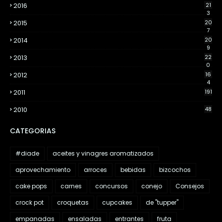
2016
21
3
2015
20
7
2014
20
9
2013
22
0
2012
16
4
2011
191
2010
48
CATEGORIAS
#diade
aceites y vinagres aromatizados
aprovechamiento
arroces
bebidas
bizcochos
cake pops
carnes
concursos
conejo
Consejos
crock pot
croquetas
cupcakes
de "tupper"
empanadas
ensaladas
entrantes
fruta