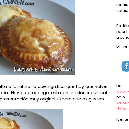
ferias
catas, 
Podéi
popula
alguna
Mi cor
Las
lta a la rutina, lo que significa que hay que volver
www.r
a. Hoy os propongo esta en versión individual,
baj
presentación muy original. Espero que os gusten.
Atrib
Unpor
fuent