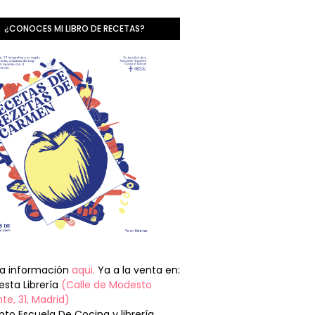
¿CONOCES MI LIBRO DE RECETAS?
la información
aqui.
Ya a la venta en:
sta Librería
(Calle de Modesto
te, 31, Madrid)
nto Escuela De Cocina y librería