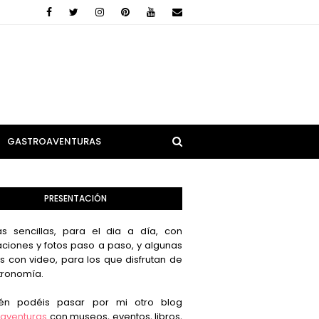
GASTROAVENTURAS
PRESENTACIÓN
s sencillas, para el dia a día, con
aciones y fotos paso a paso, y algunas
s con video, para los que disfrutan de
tronomía.
én podéis pasar por mi otro blog
aventuras
con museos, eventos, libros,