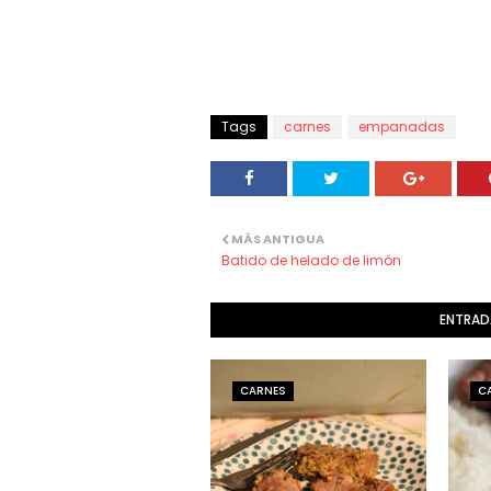
Tags
carnes
empanadas
MÁS ANTIGUA
Batido de helado de limón
ENTRAD
CARNES
C