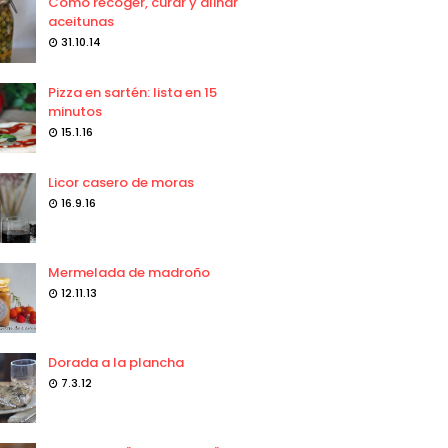
Como recoger, curar y aliñar
aceitunas
31.10.14
Pizza en sartén: lista en 15
minutos
15.1.16
Licor casero de moras
16.9.16
Mermelada de madroño
12.11.13
Dorada a la plancha
7.3.12