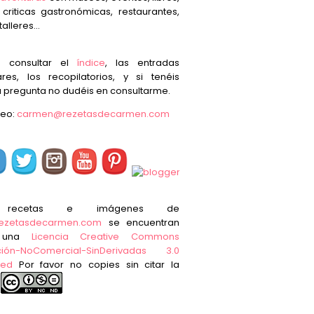
, criticas gastronómicas, restaurantes,
talleres...
s consultar el
índice
, las entradas
res, los recopilatorios, y si tenéis
 pregunta no dudéis en consultarme.
reo:
carmen@rezetasdecarmen.com
 recetas e imágenes de
ezetasdecarmen.com
se encuentran
o una
Licencia Creative Commons
ución-NoComercial-SinDerivadas 3.0
ted
Por favor no copies sin citar la
e