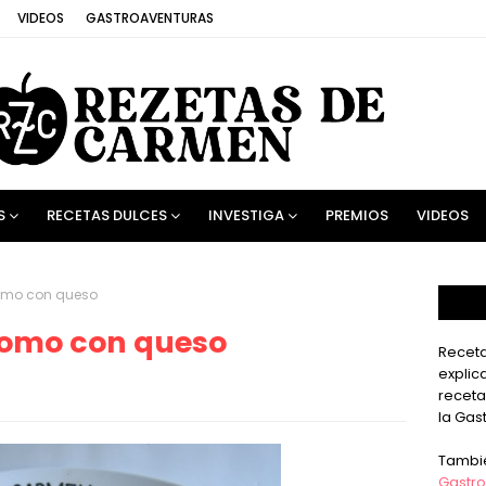
VIDEOS
GASTROAVENTURAS
S
RECETAS DULCES
INVESTIGA
PREMIOS
VIDEOS
omo con queso
lomo con queso
Receta
explic
receta
la Gas
Tambi
Gastro