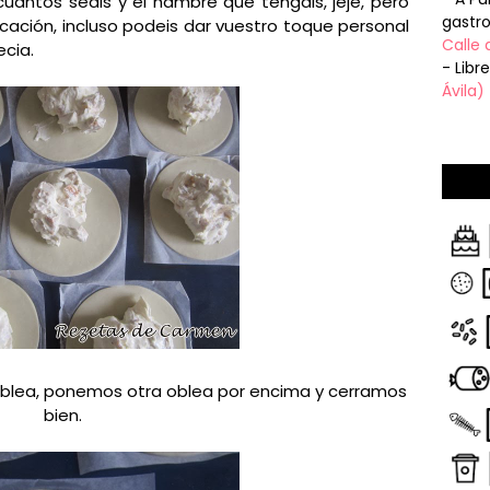
antos seais y el hambre que tengais, jeje, pero
gastr
ación, incluso podeis dar vuestro toque personal
Calle 
ecia.
- Libr
Ávila)
oblea, ponemos otra oblea por encima y cerramos
bien.