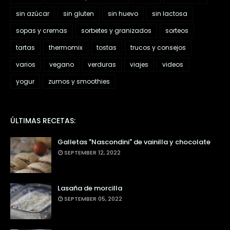
sin azúcar
sin gluten
sin huevo
sin lactosa
sopas y cremas
sorbetes y granizados
sorteos
tartas
thermomix
tostas
trucos y consejos
varios
vegano
verduras
viajes
videos
yogur
zumos y smoothies
ÚLTIMAS RECETAS:
Galletas "Nascondini" de vainilla y chocolate
SEPTEMBER 12, 2022
Lasaña de morcilla
SEPTEMBER 05, 2022