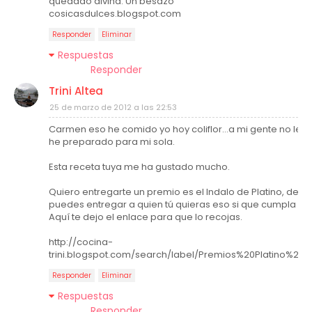
quedado divina. Un besazo
cosicasdulces.blogspot.com
Responder
Eliminar
Respuestas
Responder
Trini Altea
25 de marzo de 2012 a las 22:53
Carmen eso he comido yo hoy coliflor...a mi gente no les 
he preparado para mi sola.
Esta receta tuya me ha gustado mucho.
Quiero entregarte un premio es el Indalo de Platino, despu
puedes entregar a quien tú quieras eso si que cumpla los 
Aquí te dejo el enlace para que lo recojas.
http://cocina-
trini.blogspot.com/search/label/Premios%20Platino%20
Responder
Eliminar
Respuestas
Responder