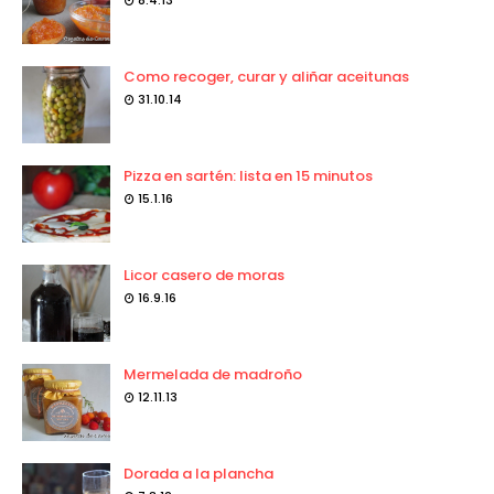
8.4.13
Como recoger, curar y aliñar aceitunas
31.10.14
Pizza en sartén: lista en 15 minutos
15.1.16
Licor casero de moras
16.9.16
Mermelada de madroño
12.11.13
Dorada a la plancha