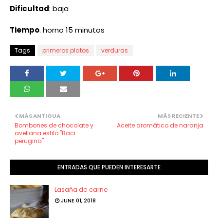
Dificultad
: baja
Tiempo
. horno 15 minutos
Tags
primeros platos
verduras
MÁS ANTIGUA
MÁS RECIENTE
Bombones de chocolate y
Aceite aromático de naranja
avellana estilo "Baci
perugina"
ENTRADAS QUE PUEDEN INTERESARTE
Lasaña de carne
JUNE 01, 2018