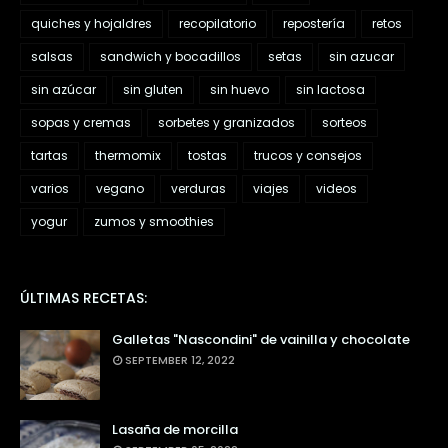
quiches y hojaldres
recopilatorio
repostería
retos
salsas
sandwich y bocadillos
setas
sin azucar
sin azúcar
sin gluten
sin huevo
sin lactosa
sopas y cremas
sorbetes y granizados
sorteos
tartas
thermomix
tostas
trucos y consejos
varios
vegano
verduras
viajes
videos
yogur
zumos y smoothies
ÚLTIMAS RECETAS:
Galletas "Nascondini" de vainilla y chocolate
SEPTEMBER 12, 2022
Lasaña de morcilla