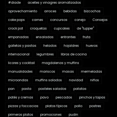
#diade
aceites y vinagres aromatizados
aprovechamiento
arroces
bebidas
bizcochos
cake pops
carnes
concursos
conejo
Consejos
crock pot
croquetas
cupcakes
de "tupper"
empanadas
ensaladas
entrantes
fruta
galletas y pastas
helados
hojaldres
huevos
internacional
legumbres
libros de cocina
licores y cocktail
magdalenas y muffins
manualidades
mariscos
masas
mermeladas
microondas
muffins salados
navidad
niños
pan
pasta
pasteles salados
patatas
patés y cremas
pavo
pescados
pinchos y tapas
pizzas y foccacias
platos típicos
pollo
postres
primeros platos
promociones
pudin