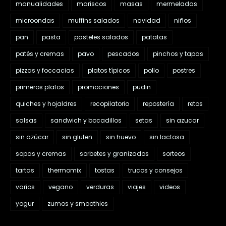
manualidades
mariscos
masas
mermeladas
microondas
muffins salados
navidad
niños
pan
pasta
pasteles salados
patatas
patés y cremas
pavo
pescados
pinchos y tapas
pizzas y foccacias
platos típicos
pollo
postres
primeros platos
promociones
pudin
quiches y hojaldres
recopilatorio
repostería
retos
salsas
sandwich y bocadillos
setas
sin azucar
sin azúcar
sin gluten
sin huevo
sin lactosa
sopas y cremas
sorbetes y granizados
sorteos
tartas
thermomix
tostas
trucos y consejos
varios
vegano
verduras
viajes
videos
yogur
zumos y smoothies