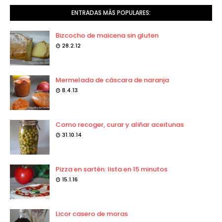
ENTRADAS MÁS POPULARES:
Bizcocho de maicena sin gluten
28.2.12
Mermelada de cáscara de naranja
8.4.13
Como recoger, curar y aliñar aceitunas
31.10.14
Pizza en sartén: lista en 15 minutos
15.1.16
Licor casero de moras