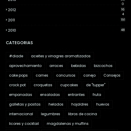
0
2012
16
4
2011
191
2010
48
CATEGORIAS
#diade
aceites y vinagres aromatizados
aprovechamiento
arroces
bebidas
bizcochos
cake pops
carnes
concursos
conejo
Consejos
crock pot
croquetas
cupcakes
de "tupper"
empanadas
ensaladas
entrantes
fruta
galletas y pastas
helados
hojaldres
huevos
internacional
legumbres
libros de cocina
licores y cocktail
magdalenas y muffins