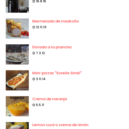
16.9.16
Mermelada de madroño
12.11.13
Dorada a la plancha
7.3.12
Mini-pizzas "Sorelle Simili"
3.11.14
Crema de naranja
5.5.11
Lemon curd o crema de limón