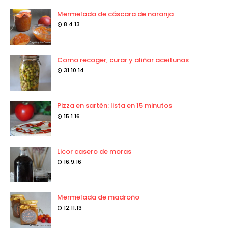
Mermelada de cáscara de naranja
8.4.13
Como recoger, curar y aliñar aceitunas
31.10.14
Pizza en sartén: lista en 15 minutos
15.1.16
Licor casero de moras
16.9.16
Mermelada de madroño
12.11.13