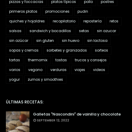
pizzas y foccacias
platos típicos
pollo
postres
primeros platos
promociones
pudin
quiches y hojaldres
recopilatorio
repostería
retos
salsas
sandwich y bocadillos
setas
sin azucar
sin azúcar
sin gluten
sin huevo
sin lactosa
sopas y cremas
sorbetes y granizados
sorteos
tartas
thermomix
tostas
trucos y consejos
varios
vegano
verduras
viajes
videos
yogur
zumos y smoothies
ÚLTIMAS RECETAS:
Galletas "Nascondini" de vainilla y chocolate
SEPTEMBER 12, 2022