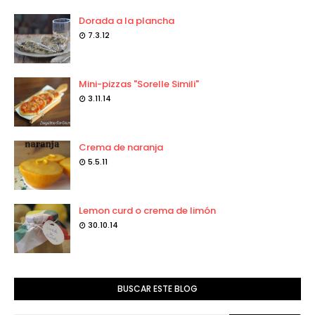
Dorada a la plancha
7.3.12
Mini-pizzas "Sorelle Simili"
3.11.14
Crema de naranja
5.5.11
Lemon curd o crema de limón
30.10.14
BUSCAR ESTE BLOG