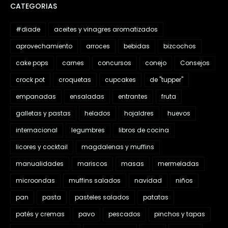
CATEGORIAS
#diade
aceites y vinagres aromatizados
aprovechamiento
arroces
bebidas
bizcochos
cake pops
carnes
concursos
conejo
Consejos
crock pot
croquetas
cupcakes
de "tupper"
empanadas
ensaladas
entrantes
fruta
galletas y pastas
helados
hojaldres
huevos
internacional
legumbres
libros de cocina
licores y cocktail
magdalenas y muffins
manualidades
mariscos
masas
mermeladas
microondas
muffins salados
navidad
niños
pan
pasta
pasteles salados
patatas
patés y cremas
pavo
pescados
pinchos y tapas