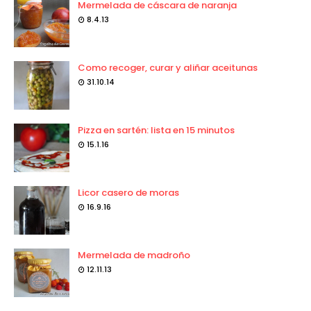
Mermelada de cáscara de naranja
8.4.13
Como recoger, curar y aliñar aceitunas
31.10.14
Pizza en sartén: lista en 15 minutos
15.1.16
Licor casero de moras
16.9.16
Mermelada de madroño
12.11.13