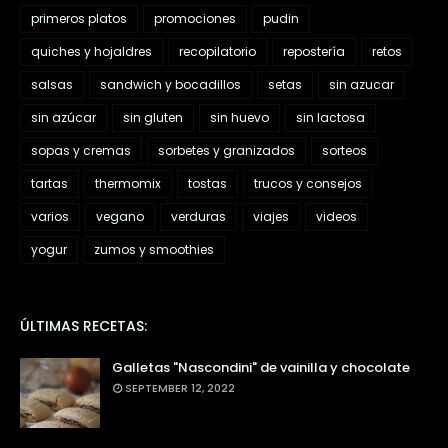
primeros platos
promociones
pudin
quiches y hojaldres
recopilatorio
repostería
retos
salsas
sandwich y bocadillos
setas
sin azucar
sin azúcar
sin gluten
sin huevo
sin lactosa
sopas y cremas
sorbetes y granizados
sorteos
tartas
thermomix
tostas
trucos y consejos
varios
vegano
verduras
viajes
videos
yogur
zumos y smoothies
ÚLTIMAS RECETAS:
Galletas "Nascondini" de vainilla y chocolate
SEPTEMBER 12, 2022