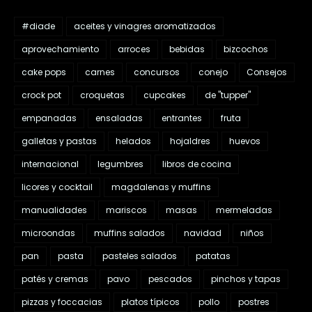
#diade
aceites y vinagres aromatizados
aprovechamiento
arroces
bebidas
bizcochos
cake pops
carnes
concursos
conejo
Consejos
crock pot
croquetas
cupcakes
de "tupper"
empanadas
ensaladas
entrantes
fruta
galletas y pastas
helados
hojaldres
huevos
internacional
legumbres
libros de cocina
licores y cocktail
magdalenas y muffins
manualidades
mariscos
masas
mermeladas
microondas
muffins salados
navidad
niños
pan
pasta
pasteles salados
patatas
patés y cremas
pavo
pescados
pinchos y tapas
pizzas y foccacias
platos típicos
pollo
postres