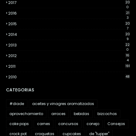
2017
20
0
2016
21
3
2015
20
7
2014
20
9
2013
22
0
2012
16
4
2011
191
2010
48
CATEGORIAS
#diade
aceites y vinagres aromatizados
aprovechamiento
arroces
bebidas
bizcochos
cake pops
carnes
concursos
conejo
Consejos
crock pot
croquetas
cupcakes
de "tupper"