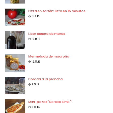
Pizza en sartén: lista en 15 minutos
15.1.16
Licor casero de moras
16.9.16
Mermelada de madroño
12.11.13
Dorada a la plancha
7.3.12
Mini-pizzas "Sorelle Simili"
3.11.14