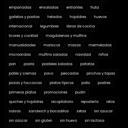
empanadas
ensaladas
entrantes
fruta
galletas y pastas
helados
hojaldres
huevos
internacional
legumbres
libros de cocina
licores y cocktail
magdalenas y muffins
manualidades
mariscos
masas
mermeladas
microondas
muffins salados
navidad
niños
pan
pasta
pasteles salados
patatas
patés y cremas
pavo
pescados
pinchos y tapas
pizzas y foccacias
platos típicos
pollo
postres
primeros platos
promociones
pudin
quiches y hojaldres
recopilatorio
repostería
retos
salsas
sandwich y bocadillos
setas
sin azucar
sin azúcar
sin gluten
sin huevo
sin lactosa