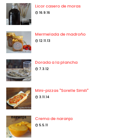
Licor casero de moras
16.9.16
Mermelada de madroño
12.11.13
Dorada a la plancha
7.3.12
Mini-pizzas "Sorelle Simili"
3.11.14
Crema de naranja
5.5.11