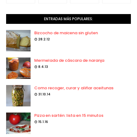
ENTRADAS MÁS POPULARES:
Bizcocho de maicena sin gluten
28.2.12
Mermelada de cáscara de naranja
8.4.13
Como recoger, curar y aliñar aceitunas
31.10.14
Pizza en sartén: lista en 15 minutos
15.1.16