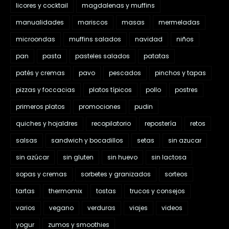
licores y cocktail
magdalenas y muffins
manualidades
mariscos
masas
mermeladas
microondas
muffins salados
navidad
niños
pan
pasta
pasteles salados
patatas
patés y cremas
pavo
pescados
pinchos y tapas
pizzas y foccacias
platos típicos
pollo
postres
primeros platos
promociones
pudin
quiches y hojaldres
recopilatorio
repostería
retos
salsas
sandwich y bocadillos
setas
sin azucar
sin azúcar
sin gluten
sin huevo
sin lactosa
sopas y cremas
sorbetes y granizados
sorteos
tartas
thermomix
tostas
trucos y consejos
varios
vegano
verduras
viajes
videos
yogur
zumos y smoothies