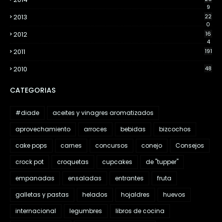
9
2013
22
0
2012
16
4
2011
191
2010
48
CATEGORIAS
#diade
aceites y vinagres aromatizados
aprovechamiento
arroces
bebidas
bizcochos
cake pops
carnes
concursos
conejo
Consejos
crock pot
croquetas
cupcakes
de "tupper"
empanadas
ensaladas
entrantes
fruta
galletas y pastas
helados
hojaldres
huevos
internacional
legumbres
libros de cocina