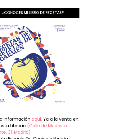
¿CONOCES MI LIBRO DE RECETAS?
la información
aqui.
Ya a la venta en:
sta Librería
(Calle de Modesto
te, 31, Madrid)
nto Escuela De Cocina y librería