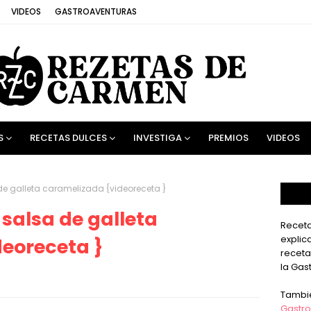
VIDEOS
GASTROAVENTURAS
S
RECETAS DULCES
INVESTIGA
PREMIOS
VIDEOS
de galleta caramelizada {videoreceta }
salsa de galleta
Receta
explic
eoreceta }
receta
la Gas
Tambi
Gastro