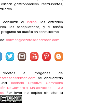
, criticas gastronómicas, restaurantes,
talleres...
s consultar el
índice
, las entradas
res, los recopilatorios, y si tenéis
 pregunta no dudéis en consultarme.
reo:
carmen@rezetasdecarmen.com
 recetas e imágenes de
ezetasdecarmen.com
se encuentran
o una
Licencia Creative Commons
ución-NoComercial-SinDerivadas 3.0
ted
Por favor no copies sin citar la
e