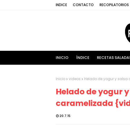
INDICE
CONTACTO
RECOPILATORIOS
INICIO
ÍNDICE
RECETAS SALADA
Inicio
videos
Helado de yogur y salsa 
Helado de yogur y 
caramelizada {vid
20.7.15