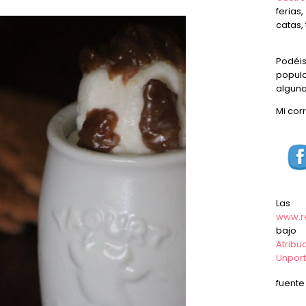
ferias
catas, 
Podéi
popula
alguna
Mi cor
Las
www.r
baj
Atrib
Unpor
fuent