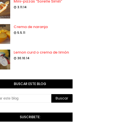
Mini-pizzas "Sorelle Simili"
3.11.14
Crema de naranja
5.5.11
Lemon curd o crema de limón
30.10.14
BUSCAR ESTE BLOG
SUSCRIBETE: