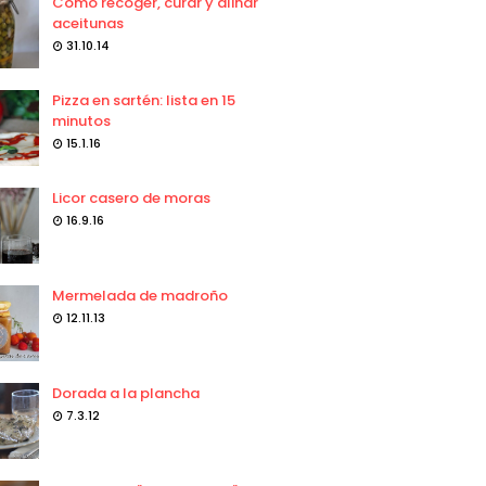
Como recoger, curar y aliñar
aceitunas
31.10.14
Pizza en sartén: lista en 15
minutos
15.1.16
Licor casero de moras
16.9.16
Mermelada de madroño
12.11.13
Dorada a la plancha
7.3.12