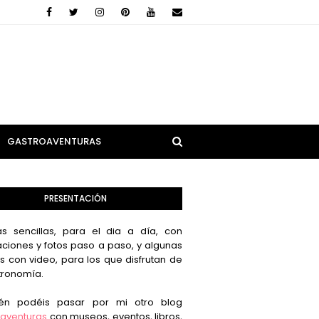
GASTROAVENTURAS
PRESENTACIÓN
s sencillas, para el dia a día, con
aciones y fotos paso a paso, y algunas
s con video, para los que disfrutan de
tronomía.
én podéis pasar por mi otro blog
aventuras
con museos, eventos, libros,