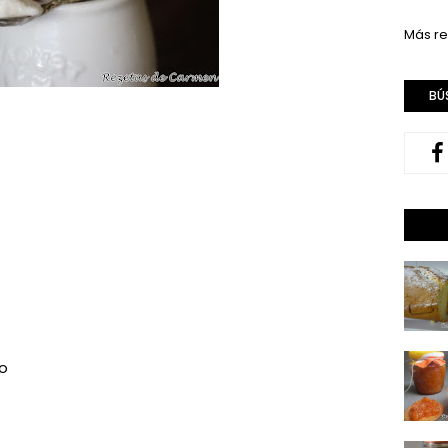
Más re
BÚ
vo