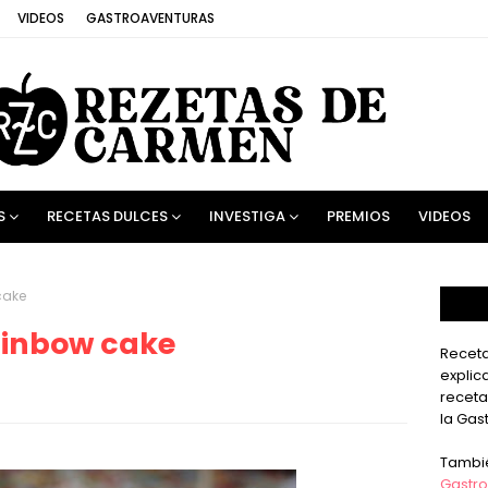
VIDEOS
GASTROAVENTURAS
S
RECETAS DULCES
INVESTIGA
PREMIOS
VIDEOS
cake
Rainbow cake
Receta
explic
receta
la Gas
Tambi
Gastro