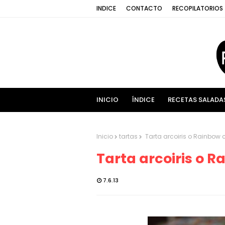
INDICE
CONTACTO
RECOPILATORIOS
INICIO
ÍNDICE
RECETAS SALADA
Inicio
tartas
Tarta arcoiris o Rainbow 
Tarta arcoiris o 
7.6.13