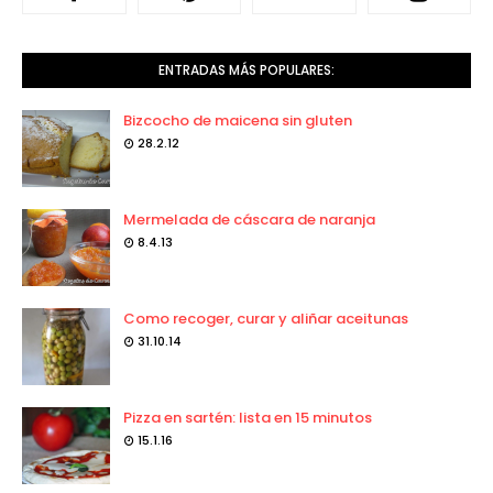
ENTRADAS MÁS POPULARES:
Bizcocho de maicena sin gluten
28.2.12
Mermelada de cáscara de naranja
8.4.13
Como recoger, curar y aliñar aceitunas
31.10.14
Pizza en sartén: lista en 15 minutos
15.1.16