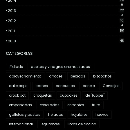
2014
20
9
2013
22
0
2012
16
4
2011
191
2010
48
CATEGORIAS
#diade
aceites y vinagres aromatizados
aprovechamiento
arroces
bebidas
bizcochos
cake pops
carnes
concursos
conejo
Consejos
crock pot
croquetas
cupcakes
de "tupper"
empanadas
ensaladas
entrantes
fruta
galletas y pastas
helados
hojaldres
huevos
internacional
legumbres
libros de cocina