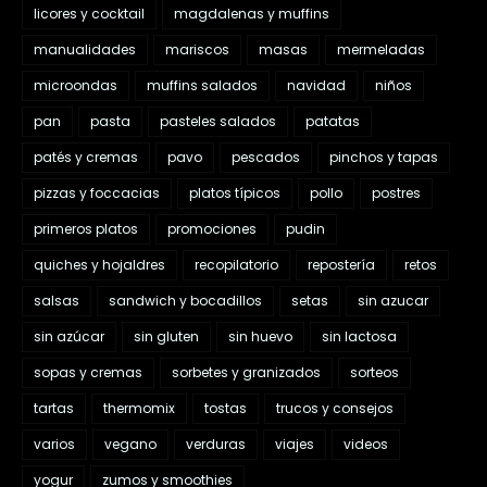
licores y cocktail
magdalenas y muffins
manualidades
mariscos
masas
mermeladas
microondas
muffins salados
navidad
niños
pan
pasta
pasteles salados
patatas
patés y cremas
pavo
pescados
pinchos y tapas
pizzas y foccacias
platos típicos
pollo
postres
primeros platos
promociones
pudin
quiches y hojaldres
recopilatorio
repostería
retos
salsas
sandwich y bocadillos
setas
sin azucar
sin azúcar
sin gluten
sin huevo
sin lactosa
sopas y cremas
sorbetes y granizados
sorteos
tartas
thermomix
tostas
trucos y consejos
varios
vegano
verduras
viajes
videos
yogur
zumos y smoothies