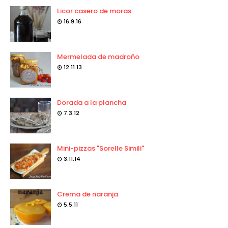
Licor casero de moras
16.9.16
Mermelada de madroño
12.11.13
Dorada a la plancha
7.3.12
Mini-pizzas "Sorelle Simili"
3.11.14
Crema de naranja
5.5.11