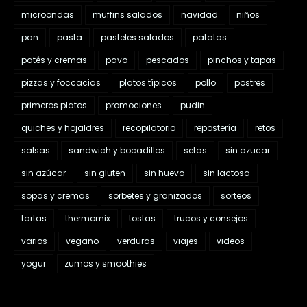
microondas
muffins salados
navidad
niños
pan
pasta
pasteles salados
patatas
patés y cremas
pavo
pescados
pinchos y tapas
pizzas y foccacias
platos típicos
pollo
postres
primeros platos
promociones
pudin
quiches y hojaldres
recopilatorio
repostería
retos
salsas
sandwich y bocadillos
setas
sin azucar
sin azúcar
sin gluten
sin huevo
sin lactosa
sopas y cremas
sorbetes y granizados
sorteos
tartas
thermomix
tostas
trucos y consejos
varios
vegano
verduras
viajes
videos
yogur
zumos y smoothies