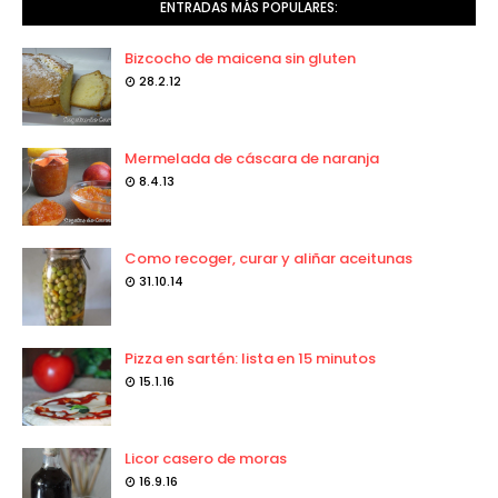
ENTRADAS MÁS POPULARES:
Bizcocho de maicena sin gluten
28.2.12
Mermelada de cáscara de naranja
8.4.13
Como recoger, curar y aliñar aceitunas
31.10.14
Pizza en sartén: lista en 15 minutos
15.1.16
Licor casero de moras
16.9.16