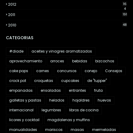
2012
16
4
2011
191
2010
48
CATEGORIAS
#diade
aceites y vinagres aromatizados
aprovechamiento
arroces
bebidas
bizcochos
cake pops
carnes
concursos
conejo
Consejos
crock pot
croquetas
cupcakes
de "tupper"
empanadas
ensaladas
entrantes
fruta
galletas y pastas
helados
hojaldres
huevos
internacional
legumbres
libros de cocina
licores y cocktail
magdalenas y muffins
manualidades
mariscos
masas
mermeladas