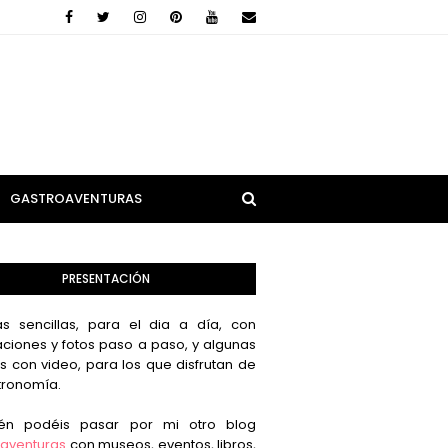
GASTROAVENTURAS
PRESENTACIÓN
s sencillas, para el dia a día, con
aciones y fotos paso a paso, y algunas
s con video, para los que disfrutan de
tronomía.
én podéis pasar por mi otro blog
aventuras
con museos, eventos, libros,