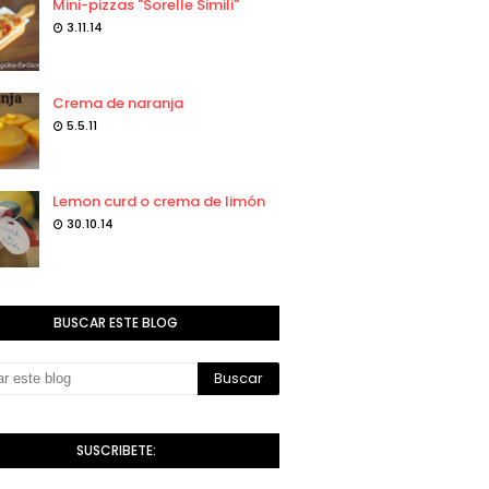
Mini-pizzas "Sorelle Simili"
3.11.14
Crema de naranja
5.5.11
Lemon curd o crema de limón
30.10.14
BUSCAR ESTE BLOG
SUSCRIBETE: