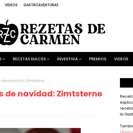
VIDEOS
GASTROAVENTURAS
S
RECETAS DULCES
INVESTIGA
PREMIOS
VIDEOS
 de navidad: Zimtsterne
 de navidad: Zimtsterne
Receta
explic
receta
la Gas
Tambi
Gastro