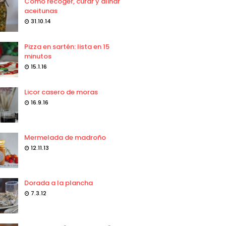
Como recoger, curar y aliñar
aceitunas
31.10.14
Pizza en sartén: lista en 15
minutos
15.1.16
Licor casero de moras
16.9.16
Mermelada de madroño
12.11.13
Dorada a la plancha
7.3.12