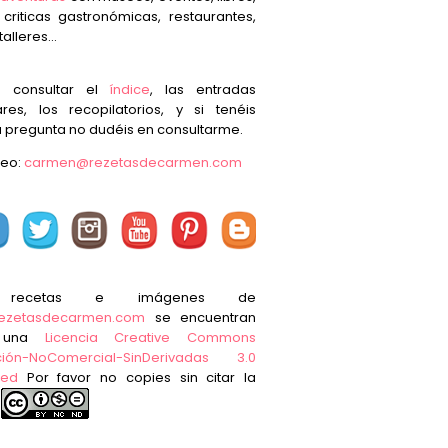
, criticas gastronómicas, restaurantes,
talleres...
s consultar el
índice
, las entradas
res, los recopilatorios, y si tenéis
 pregunta no dudéis en consultarme.
reo:
carmen@rezetasdecarmen.com
 recetas e imágenes de
ezetasdecarmen.com
se encuentran
o una
Licencia Creative Commons
ución-NoComercial-SinDerivadas 3.0
ted
Por favor no copies sin citar la
e