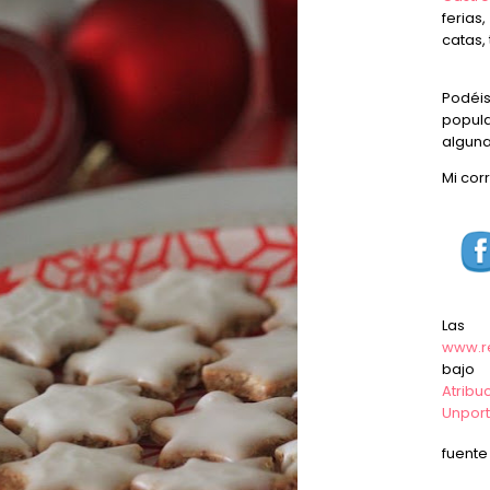
ferias
catas, 
Podéi
popula
alguna
Mi cor
Las
www.r
baj
Atrib
Unpor
fuent