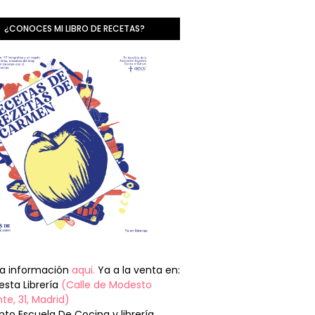
¿CONOCES MI LIBRO DE RECETAS?
la información
aqui.
Ya a la venta en:
sta Librería
(Calle de Modesto
te, 31, Madrid)
nto Escuela De Cocina y librería