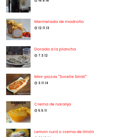
16.9.16
Mermelada de madroño
12.11.13
Dorada a la plancha
7.3.12
Mini-pizzas "Sorelle Simili"
3.11.14
Crema de naranja
5.5.11
Lemon curd o crema de limón