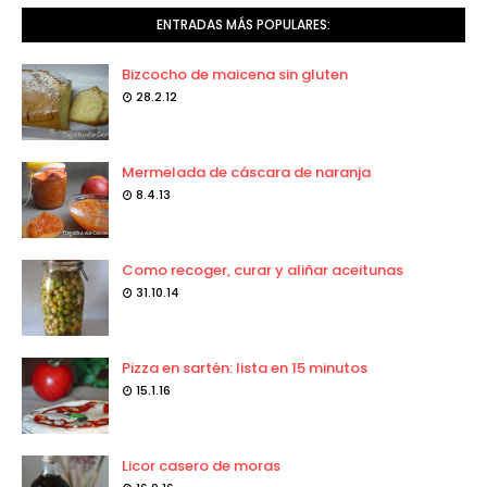
ENTRADAS MÁS POPULARES:
Bizcocho de maicena sin gluten
28.2.12
Mermelada de cáscara de naranja
8.4.13
Como recoger, curar y aliñar aceitunas
31.10.14
Pizza en sartén: lista en 15 minutos
15.1.16
Licor casero de moras