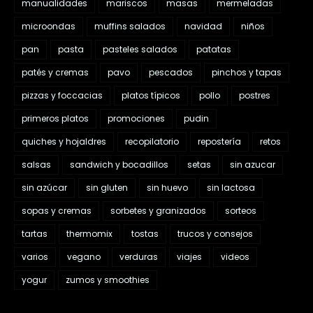
manualidades
mariscos
masas
mermeladas
microondas
muffins salados
navidad
niños
pan
pasta
pasteles salados
patatas
patés y cremas
pavo
pescados
pinchos y tapas
pizzas y foccacias
platos típicos
pollo
postres
primeros platos
promociones
pudin
quiches y hojaldres
recopilatorio
repostería
retos
salsas
sandwich y bocadillos
setas
sin azucar
sin azúcar
sin gluten
sin huevo
sin lactosa
sopas y cremas
sorbetes y granizados
sorteos
tartas
thermomix
tostas
trucos y consejos
varios
vegano
verduras
viajes
videos
yogur
zumos y smoothies