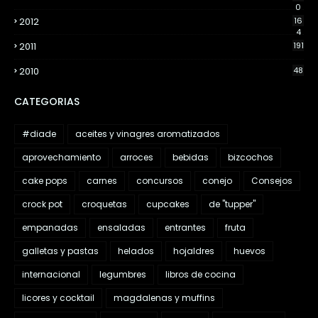
0
2012
16
4
2011
191
2010
48
CATEGORIAS
#diade
aceites y vinagres aromatizados
aprovechamiento
arroces
bebidas
bizcochos
cake pops
carnes
concursos
conejo
Consejos
crock pot
croquetas
cupcakes
de "tupper"
empanadas
ensaladas
entrantes
fruta
galletas y pastas
helados
hojaldres
huevos
internacional
legumbres
libros de cocina
licores y cocktail
magdalenas y muffins