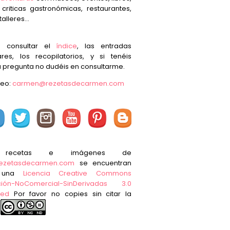
, criticas gastronómicas, restaurantes,
talleres...
s consultar el
índice
, las entradas
res, los recopilatorios, y si tenéis
 pregunta no dudéis en consultarme.
reo:
carmen@rezetasdecarmen.com
 recetas e imágenes de
ezetasdecarmen.com
se encuentran
o una
Licencia Creative Commons
ución-NoComercial-SinDerivadas 3.0
ted
Por favor no copies sin citar la
e