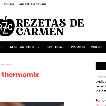
VIDEOS
GASTROAVENTURAS
S
RECETAS DULCES
INVESTIGA
PREMIOS
VIDEOS
hermomix
n thermomix
Receta
explic
receta
la Gas
Tambi
Gastro