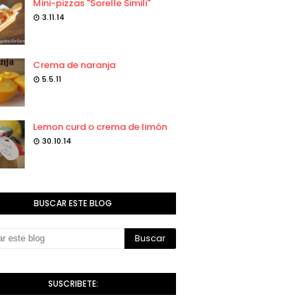
Mini-pizzas "Sorelle Simili"
3.11.14
Crema de naranja
5.5.11
Lemon curd o crema de limón
30.10.14
BUSCAR ESTE BLOG
SUSCRIBETE: