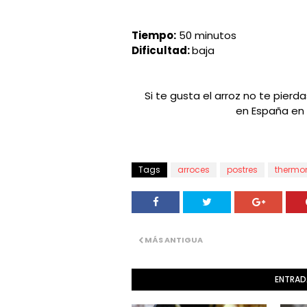
Tiempo:
50 minutos
Dificultad:
baja
Si te gusta el arroz no te pierd
en España en 
Tags
arroces
postres
thermo
MÁS ANTIGUA
ENTRAD