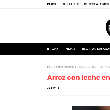
INDICE
CONTACTO
RECOPILATORIOS
INICIO
ÍNDICE
RECETAS SALADA
Inicio
thermomix
Arroz con leche en t
Arroz con leche e
4.12.14