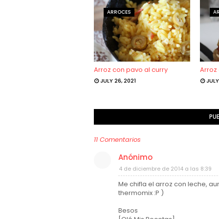
ARROCES
A
Arroz con pavo al curry
Arroz
JULY 26, 2021
JULY
PU
11 Comentarios
Anónimo
4 de diciembre de 2014 a las 8:39
Me chifla el arroz con leche, a
thermomix :P )
Besos