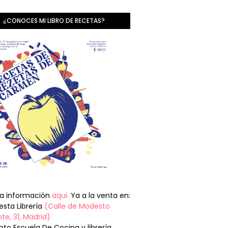
¿CONOCES MI LIBRO DE RECETAS?
la información
aqui.
Ya a la venta en:
sta Librería
(Calle de Modesto
te, 31, Madrid)
nto Escuela De Cocina y librería