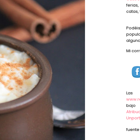
ferias
catas, 
Podéi
popula
alguna
Mi cor
Las
www.r
baj
Atrib
Unpor
fuent