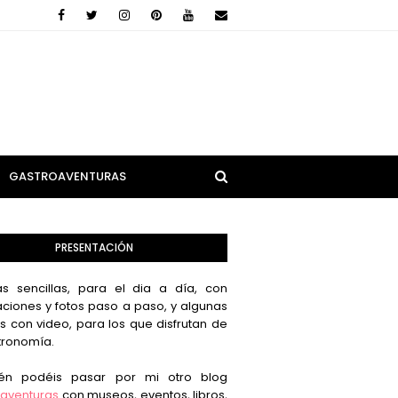
GASTROAVENTURAS
PRESENTACIÓN
s sencillas, para el dia a día, con
aciones y fotos paso a paso, y algunas
s con video, para los que disfrutan de
tronomía.
én podéis pasar por mi otro blog
aventuras
con museos, eventos, libros,