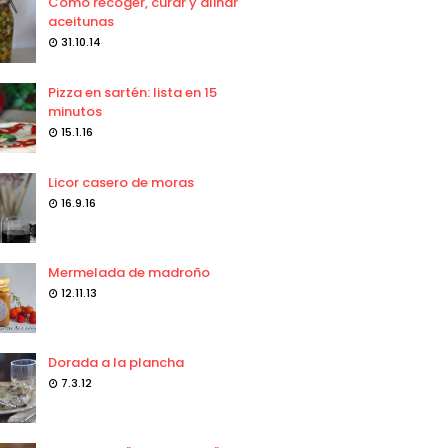
Como recoger, curar y aliñar
aceitunas
31.10.14
Pizza en sartén: lista en 15
minutos
15.1.16
Licor casero de moras
16.9.16
Mermelada de madroño
12.11.13
Dorada a la plancha
7.3.12