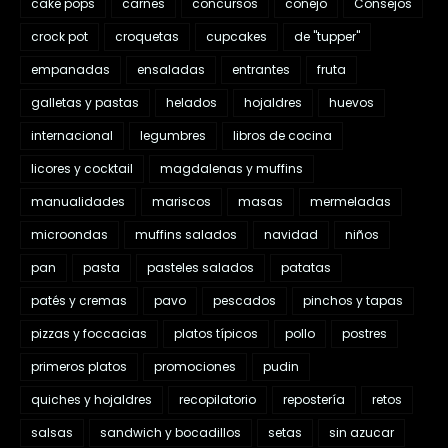
cake pops
carnes
concursos
conejo
Consejos
crock pot
croquetas
cupcakes
de "tupper"
empanadas
ensaladas
entrantes
fruta
galletas y pastas
helados
hojaldres
huevos
internacional
legumbres
libros de cocina
licores y cocktail
magdalenas y muffins
manualidades
mariscos
masas
mermeladas
microondas
muffins salados
navidad
niños
pan
pasta
pasteles salados
patatas
patés y cremas
pavo
pescados
pinchos y tapas
pizzas y foccacias
platos típicos
pollo
postres
primeros platos
promociones
pudin
quiches y hojaldres
recopilatorio
repostería
retos
salsas
sandwich y bocadillos
setas
sin azucar