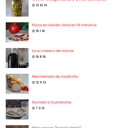
31.10.14
Pizza en sartén: lista en 15 minutos
15.1.16
Licor casero de moras
16.9.16
Mermelada de madroño
12.11.13
Dorada a la plancha
7.3.12
Mini-pizzas "Sorelle Simili"