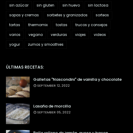
sin azúcar
sin gluten
sin huevo
sin lactosa
sopas y cremas
sorbetes y granizados
sorteos
tartas
thermomix
tostas
trucos y consejos
varios
vegano
verduras
viajes
videos
yogur
zumos y smoothies
ÚLTIMAS RECETAS:
Galletas "Nascondini" de vainilla y chocolate
SEPTEMBER 12, 2022
Lasaña de morcilla
SEPTEMBER 05, 2022
Pollo relleno de jamón, queso y bacon